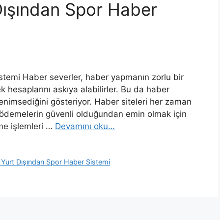
Dışından Spor Haber
stemi Haber severler, haber yapmanın zorlu bir
 hesaplarını askıya alabilirler. Bu da haber
benimsediğini gösteriyor. Haber siteleri her zaman
n ödemelerin güvenli olduğundan emin olmak için
eme işlemleri …
Devamını oku…
 Yurt Dışından Spor Haber Sistemi