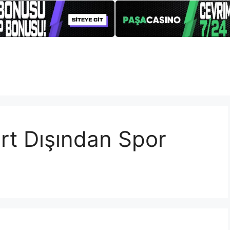
rt Dışından Spor