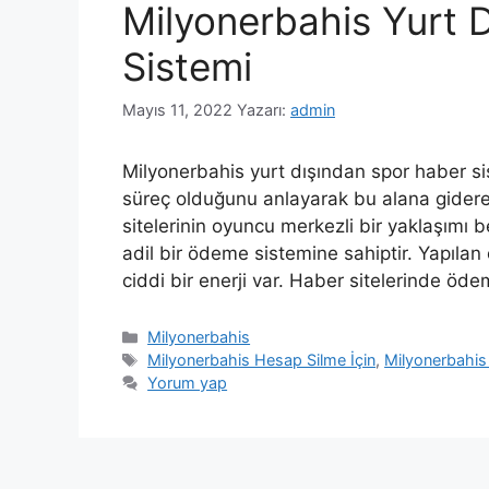
Milyonerbahis Yurt 
Sistemi
Mayıs 11, 2022
Yazarı:
admin
Milyonerbahis yurt dışından spor haber si
süreç olduğunu anlayarak bu alana giderek
sitelerinin oyuncu merkezli bir yaklaşımı 
adil bir ödeme sistemine sahiptir. Yapıla
ciddi bir enerji var. Haber sitelerinde öd
Kategoriler
Milyonerbahis
Etiketler
Milyonerbahis Hesap Silme İçin
,
Milyonerbahis
Yorum yap