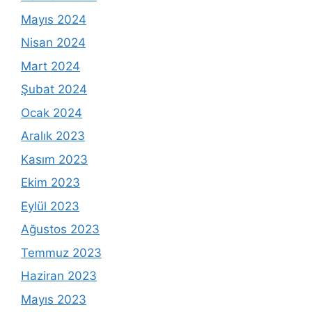
Mayıs 2024
Nisan 2024
Mart 2024
Şubat 2024
Ocak 2024
Aralık 2023
Kasım 2023
Ekim 2023
Eylül 2023
Ağustos 2023
Temmuz 2023
Haziran 2023
Mayıs 2023