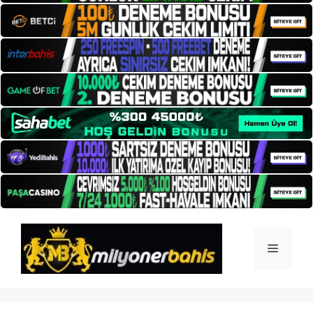
İçeriğe
atla
Menü