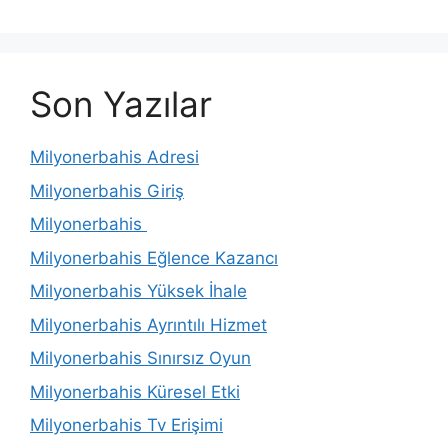
Son Yazılar
Milyonerbahis Adresi
Milyonerbahis Giriş
Milyonerbahis
Milyonerbahis Eğlence Kazancı
Milyonerbahis Yüksek İhale
Milyonerbahis Ayrıntılı Hizmet
Milyonerbahis Sınırsız Oyun
Milyonerbahis Küresel Etki
Milyonerbahis Tv Erişimi