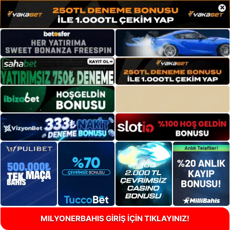
×
MILYONERBAHIS GİRİŞ İÇİN TIKLAYINIZ!