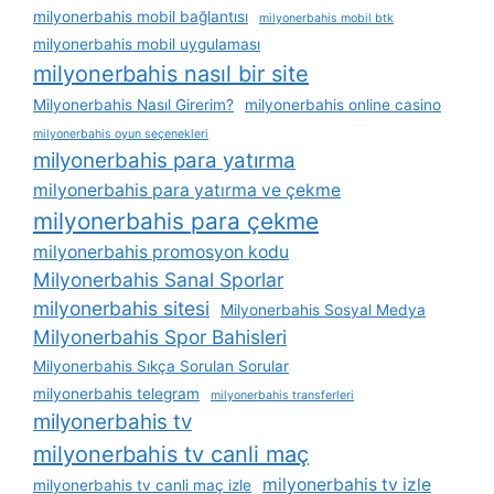
milyonerbahis mobil bağlantısı
milyonerbahis mobil btk
milyonerbahis mobil uygulaması
milyonerbahis nasıl bir site
Milyonerbahis Nasıl Girerim?
milyonerbahis online casino
milyonerbahis oyun seçenekleri
milyonerbahis para yatırma
milyonerbahis para yatırma ve çekme
milyonerbahis para çekme
milyonerbahis promosyon kodu
Milyonerbahis Sanal Sporlar
milyonerbahis sitesi
Milyonerbahis Sosyal Medya
Milyonerbahis Spor Bahisleri
Milyonerbahis Sıkça Sorulan Sorular
milyonerbahis telegram
milyonerbahis transferleri
milyonerbahis tv
milyonerbahis tv canli maç
milyonerbahis tv izle
milyonerbahis tv canli maç izle