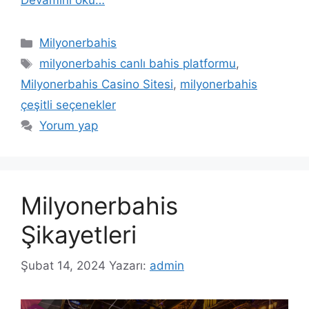
Devamını oku…
Kategoriler
Milyonerbahis
Etiketler
milyonerbahis canlı bahis platformu
,
Milyonerbahis Casino Sitesi
,
milyonerbahis
çeşitli seçenekler
Yorum yap
Milyonerbahis
Şikayetleri
Şubat 14, 2024
Yazarı:
admin