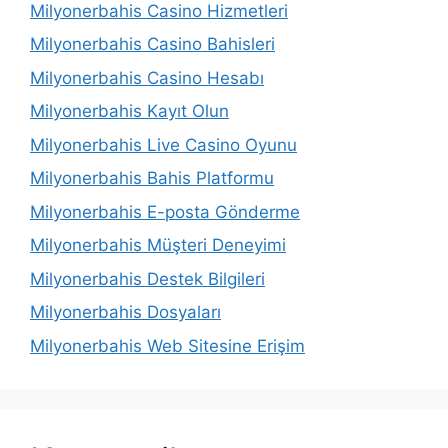
Milyonerbahis Casino Hizmetleri
Milyonerbahis Casino Bahisleri
Milyonerbahis Casino Hesabı
Milyonerbahis Kayıt Olun
Milyonerbahis Live Casino Oyunu
Milyonerbahis Bahis Platformu
Milyonerbahis E-posta Gönderme
Milyonerbahis Müşteri Deneyimi
Milyonerbahis Destek Bilgileri
Milyonerbahis Dosyaları
Milyonerbahis Web Sitesine Erişim