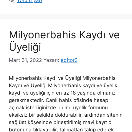
Yorum yap
Milyonerbahis Kaydı ve
Üyeliği
Mart 31, 2022
Yazarı:
editor2
Milyonerbahis Kaydı ve Üyeliği Milyonerbahis
Kaydı ve Üyeliği Milyonerbahis kaydı ve üyelik
kaydı ve üyeliği için en az 18 yaşında olmanız
gerekmektedir. Canlı bahis ofisinde hesap
açmak istediğinizde online üyelik formunu
eksiksiz bir şekilde doldurabilir, ardından sitenin
sağ üst köşesinde birleştirilmiş mavi kayıt ol
butonuna tıklayabilir, talimatları takip ederek