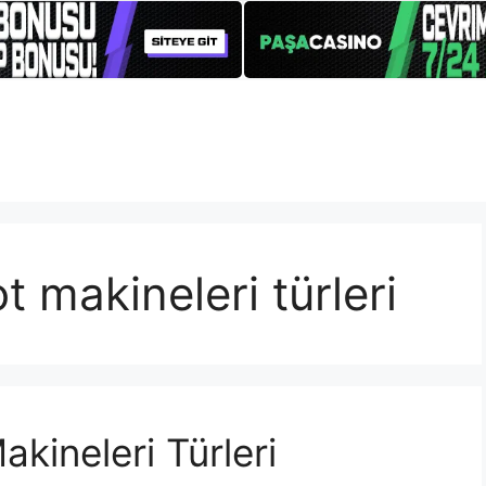
t makineleri türleri
kineleri Türleri