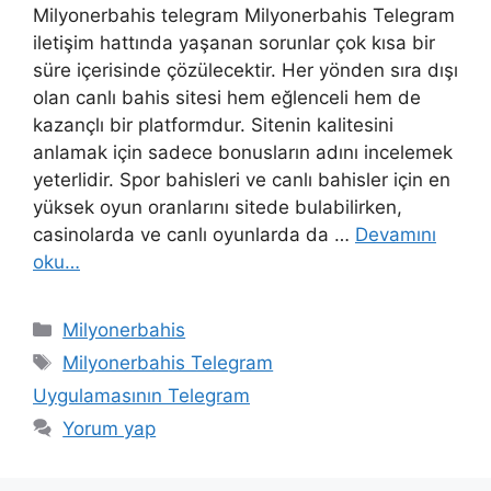
Milyonerbahis telegram Milyonerbahis Telegram
iletişim hattında yaşanan sorunlar çok kısa bir
süre içerisinde çözülecektir. Her yönden sıra dışı
olan canlı bahis sitesi hem eğlenceli hem de
kazançlı bir platformdur. Sitenin kalitesini
anlamak için sadece bonusların adını incelemek
yeterlidir. Spor bahisleri ve canlı bahisler için en
yüksek oyun oranlarını sitede bulabilirken,
casinolarda ve canlı oyunlarda da …
Devamını
oku…
Kategoriler
Milyonerbahis
Etiketler
Milyonerbahis Telegram
Uygulamasının Telegram
Yorum yap