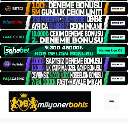
İçeriğe
atla
Menü