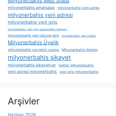
Milyonerbahis Web Sitesi
milyonerbahis whatsapp
milyonerbahis yeni adres
milyonerbahis yeni adresi
milyonerbahis yeni giris
milyonerbahis yeni giriş adresinden şikâyetçi
milyonerbahis yeni güncel giriş
milyonerbahis yeni üyeleri
Milyonerbahis Üyelik
milyonerbahis çevrimiçi casino
Milyonerbahis İletişim
milyonerbahis şikayet
milyonerbahis şikayetvar
twitter milyonerbahis
yeni adresi milyonerbahis
yeni giris milyonerbahis
Arşivler
Haziran 2026