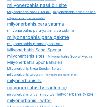
milyonerbahis nasıl bir site
Milyonerbahis Nasıl Girerim?
milyonerbahis online casino
milyonerbahis oyun seçenekleri
milyonerbahis para yatırma
milyonerbahis para yatırma ve çekme
milyonerbahis para çekme
milyonerbahis promosyon kodu
Milyonerbahis Sanal Sporlar
milyonerbahis sitesi
Milyonerbahis Sosyal Medya
Milyonerbahis Spor Bahisleri
Milyonerbahis Sıkça Sorulan Sorular
milyonerbahis telegram
milyonerbahis transferleri
milyonerbahis tv
milyonerbahis tv canli maç
milyonerbahis tv izle
milyonerbahis tv canli maç izle
milyonerbahis Twitter