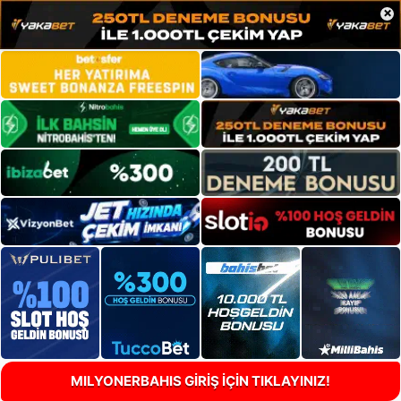
×
MILYONERBAHIS GİRİŞ İÇİN TIKLAYINIZ!