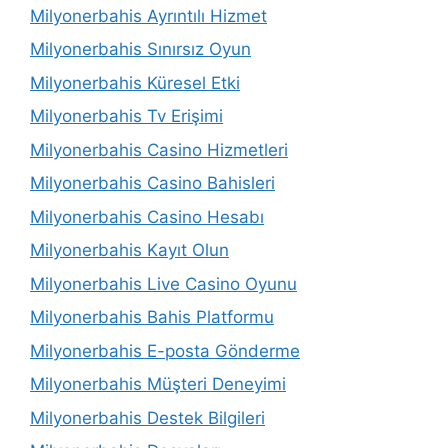
Milyonerbahis Ayrıntılı Hizmet
Milyonerbahis Sınırsız Oyun
Milyonerbahis Küresel Etki
Milyonerbahis Tv Erişimi
Milyonerbahis Casino Hizmetleri
Milyonerbahis Casino Bahisleri
Milyonerbahis Casino Hesabı
Milyonerbahis Kayıt Olun
Milyonerbahis Live Casino Oyunu
Milyonerbahis Bahis Platformu
Milyonerbahis E-posta Gönderme
Milyonerbahis Müşteri Deneyimi
Milyonerbahis Destek Bilgileri