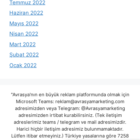
Temmuz 2022
Haziran 2022
Mayıs 2022
Nisan 2022
Mart 2022
Şubat 2022
Ocak 2022
"Avrasya'nın en büyük reklam platformunda olmak için
Microsoft Teams:
reklam@avrasyamarketing.com
adresimizden veya Telegram: @Avrasyamarketing
adresimizden irtibat kurabilirsiniz. (Tek iletişim
adreslerimiz teams / telegram ve mail adresimizdir.
Harici hiçbir iletişim adresimiz bulunmamaktadır.
Lütfen itibar etmeyiniz.) Türkiye yasalarına göre 7258