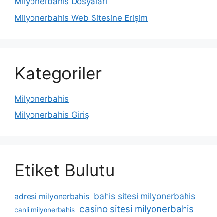
Milyonerbahis Dosyaları
Milyonerbahis Web Sitesine Erişim
Kategoriler
Milyonerbahis
Milyonerbahis Giriş
Etiket Bulutu
bahis sitesi milyonerbahis
adresi milyonerbahis
casino sitesi milyonerbahis
canli milyonerbahis