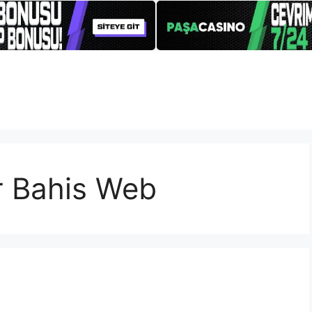
r Bahis Web