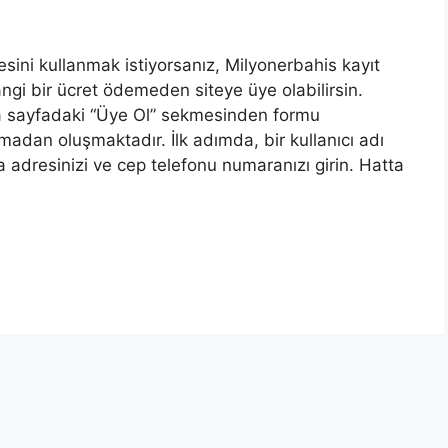
ini kullanmak istiyorsanız, Milyonerbahis kayıt
ngi bir ücret ödemeden siteye üye olabilirsin.
ana sayfadaki “Üye Ol” sekmesinden formu
dan oluşmaktadır. İlk adımda, bir kullanıcı adı
a adresinizi ve cep telefonu numaranızı girin. Hatta