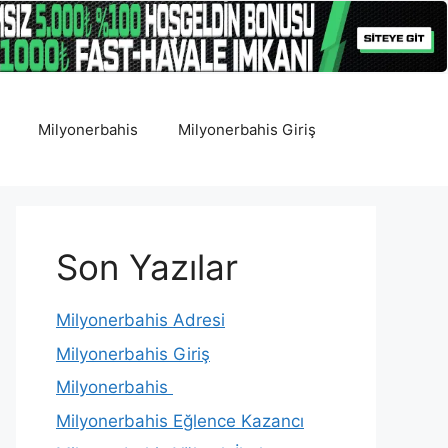
Milyonerbahis
Milyonerbahis Giriş
Son Yazılar
Milyonerbahis Adresi
Milyonerbahis Giriş
Milyonerbahis
Milyonerbahis Eğlence Kazancı