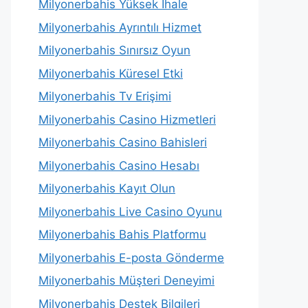
Milyonerbahis Yüksek İhale
Milyonerbahis Ayrıntılı Hizmet
Milyonerbahis Sınırsız Oyun
Milyonerbahis Küresel Etki
Milyonerbahis Tv Erişimi
Milyonerbahis Casino Hizmetleri
Milyonerbahis Casino Bahisleri
Milyonerbahis Casino Hesabı
Milyonerbahis Kayıt Olun
Milyonerbahis Live Casino Oyunu
Milyonerbahis Bahis Platformu
Milyonerbahis E-posta Gönderme
Milyonerbahis Müşteri Deneyimi
Milyonerbahis Destek Bilgileri