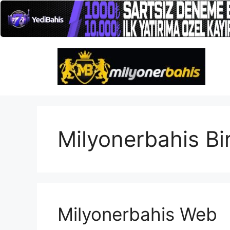
İçeriğe
atla
Milyonerbahis Bi
Milyonerbahis Web