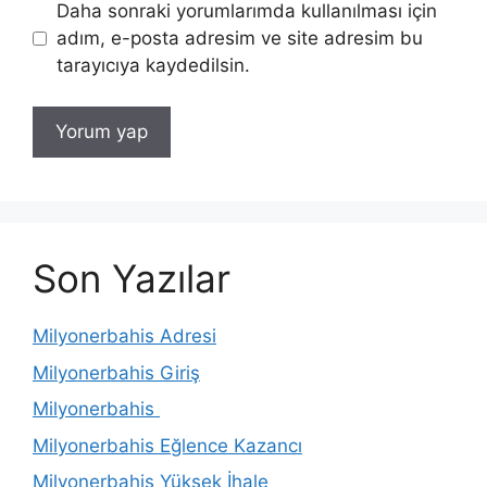
Daha sonraki yorumlarımda kullanılması için
adım, e-posta adresim ve site adresim bu
tarayıcıya kaydedilsin.
Son Yazılar
Milyonerbahis Adresi
Milyonerbahis Giriş
Milyonerbahis
Milyonerbahis Eğlence Kazancı
Milyonerbahis Yüksek İhale