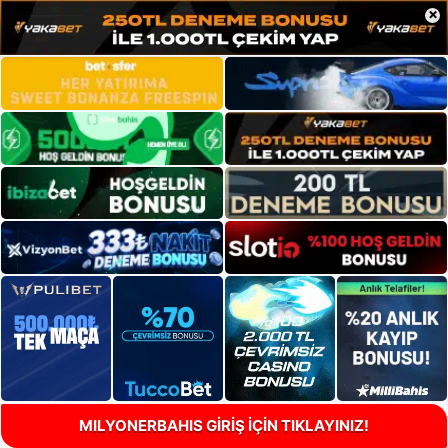
×
MILYONERBAHIS GİRİŞ İÇİN TIKLAYINIZ!