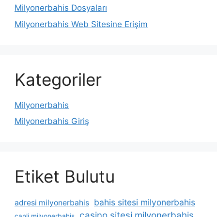
Milyonerbahis Dosyaları
Milyonerbahis Web Sitesine Erişim
Kategoriler
Milyonerbahis
Milyonerbahis Giriş
Etiket Bulutu
bahis sitesi milyonerbahis
adresi milyonerbahis
casino sitesi milyonerbahis
canli milyonerbahis