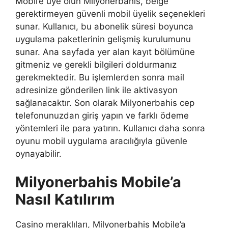
Mobil’e üye olun Milyonerbahis, belge
gerektirmeyen güvenli mobil üyelik seçenekleri
sunar. Kullanıcı, bu abonelik süresi boyunca
uygulama paketlerinin gelişmiş kurulumunu
sunar. Ana sayfada yer alan kayıt bölümüne
gitmeniz ve gerekli bilgileri doldurmanız
gerekmektedir. Bu işlemlerden sonra mail
adresinize gönderilen link ile aktivasyon
sağlanacaktır. Son olarak Milyonerbahis cep
telefonunuzdan giriş yapın ve farklı ödeme
yöntemleri ile para yatırın. Kullanıcı daha sonra
oyunu mobil uygulama aracılığıyla güvenle
oynayabilir.
Milyonerbahis Mobile’a
Nasıl Katılırım
Casino meraklıları, Milyonerbahis Mobile’a