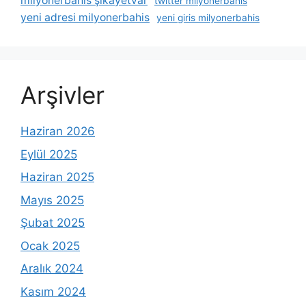
milyonerbahis şikayetvar
twitter milyonerbahis
yeni adresi milyonerbahis
yeni giris milyonerbahis
Arşivler
Haziran 2026
Eylül 2025
Haziran 2025
Mayıs 2025
Şubat 2025
Ocak 2025
Aralık 2024
Kasım 2024