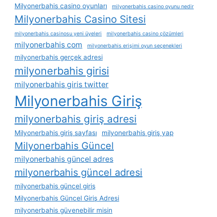
Milyonerbahis casino oyunları
milyonerbahis casino oyunu nedir
Milyonerbahis Casino Sitesi
milyonerbahis casinosu yeni üyeleri
milyonerbahis casino çözümleri
milyonerbahis com
milyonerbahis erişimi oyun seçenekleri
milyonerbahis gerçek adresi
milyonerbahis girisi
milyonerbahis giris twitter
Milyonerbahis Giriş
milyonerbahis giriş adresi
Milyonerbahis giriş sayfası
milyonerbahis giriş yap
Milyonerbahis Güncel
milyonerbahis güncel adres
milyonerbahis güncel adresi
milyonerbahis güncel giriş
Milyonerbahis Güncel Giriş Adresi
milyonerbahis güvenebilir misin