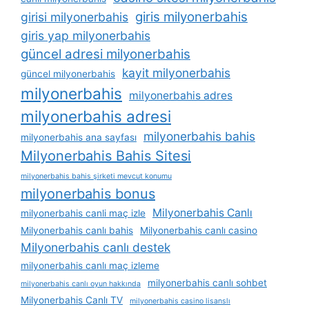
giris milyonerbahis
girisi milyonerbahis
giris yap milyonerbahis
güncel adresi milyonerbahis
kayit milyonerbahis
güncel milyonerbahis
milyonerbahis
milyonerbahis adres
milyonerbahis adresi
milyonerbahis bahis
milyonerbahis ana sayfası
Milyonerbahis Bahis Sitesi
milyonerbahis bahis şirketi mevcut konumu
milyonerbahis bonus
Milyonerbahis Canlı
milyonerbahis canli maç izle
Milyonerbahis canlı bahis
Milyonerbahis canlı casino
Milyonerbahis canlı destek
milyonerbahis canlı maç izleme
milyonerbahis canlı sohbet
milyonerbahis canlı oyun hakkında
Milyonerbahis Canlı TV
milyonerbahis casino lisanslı