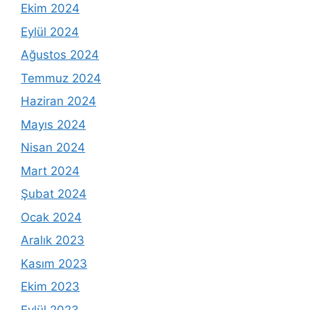
Ekim 2024
Eylül 2024
Ağustos 2024
Temmuz 2024
Haziran 2024
Mayıs 2024
Nisan 2024
Mart 2024
Şubat 2024
Ocak 2024
Aralık 2023
Kasım 2023
Ekim 2023
Eylül 2023