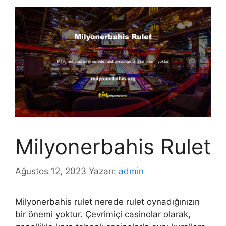
Milyonerbahis Rulet
Ağustos 12, 2023
Yazarı:
admin
Milyonerbahis rulet nerede rulet oynadığınızın
bir önemi yoktur. Çevrimiçi casinolar olarak,