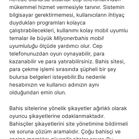
mükemmel hizmet vermesiyle tanınır. Sistemin
bilgisayar gerektirmemesi, kullanıcıların ihtiyaç
duydukları programları kolayca
çalıştırabilecekleri, kullanımı kolay mobil uyumlu
temalar ile büyük
Milyonerbahis mobil
uyumluluğu
ölçüde yardımcı olur. Cep
telefonunuzdan oyun oynayabilir, para
kazanabilir ve para yatırabilirsiniz. Bahis sitesi,
para çekme işlemi sırasında şüpheli bir şey
bulursa belgeleri isteyebilir.Bu nedenle
hesabınızın ve kullanıcı adınızın aynı
olduğundan emin olun.
Bahis sitelerine yönelik şikayetler ağırlıklı olarak
oyuncu şikayetlerine odaklanmaktadır.
Bahisçiler şikayetlerini site yönetimine bildirmeli
ve soruna çözüm aramalıdır. Çoğu bahisçi ve