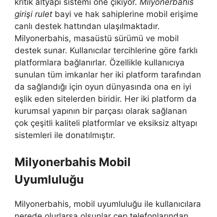
kritik altyapı sistemi öne çıkıyor.
Milyonerbahis
girişi rulet
bayi ve hak sahiplerine mobil erişime
canlı destek hattından ulaşılmaktadır.
Milyonerbahis, masaüstü sürümü ve mobil
destek sunar. Kullanıcılar tercihlerine göre farklı
platformlara bağlanırlar. Özellikle kullanıcıya
sunulan tüm imkanlar her iki platform tarafından
da sağlandığı için oyun dünyasında ona en iyi
eşlik eden sitelerden biridir. Her iki platform da
kurumsal yapının bir parçası olarak sağlanan
çok çeşitli kaliteli platformlar ve eksiksiz altyapı
sistemleri ile donatılmıştır.
Milyonerbahis Mobil
Uyumluluğu
Milyonerbahis, mobil uyumluluğu ile kullanıcılara
nerede olurlarsa olsunlar cep telefonlarından