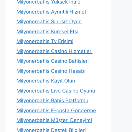
Milyonerbahis Yüksek İhale
Milyonerbahis Ayrıntılı Hizmet
Milyonerbahis Sınırsız Oyun
Milyonerbahis Küresel Etki
Milyonerbahis Tv Erişimi
Milyonerbahis Casino Hizmetleri
Milyonerbahis Casino Bahisleri
Milyonerbahis Casino Hesabı
Milyonerbahis Kayıt Olun
Milyonerbahis Live Casino Oyunu
Milyonerbahis Bahis Platformu
Milyonerbahis E-posta Gönderme
Milyonerbahis Müşteri Deneyimi
Milyonerbahis Destek Bilgileri