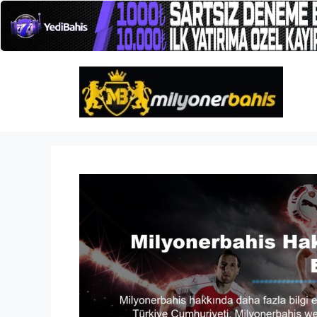
İçeriğe
atla