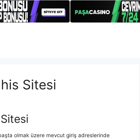
his Sitesi
Sitesi
 başta olmak üzere mevcut giriş adreslerinde