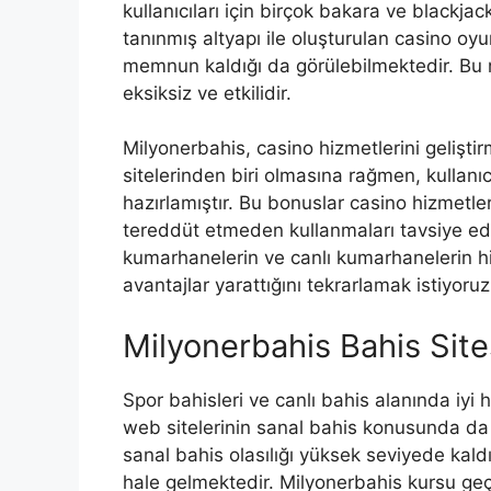
kullanıcıları için birçok bakara ve blackja
tanınmış altyapı ile oluşturulan casino oyu
memnun kaldığı da görülebilmektedir. Bu 
eksiksiz ve etkilidir.
Milyonerbahis, casino hizmetlerini gelişti
sitelerinden biri olmasına rağmen, kullanıcı
hazırlamıştır. Bu bonuslar casino hizmetleri
tereddüt etmeden kullanmaları tavsiye edi
kumarhanelerin ve canlı kumarhanelerin hiz
avantajlar yarattığını tekrarlamak istiyoruz
Milyonerbahis Bahis Site
Spor bahisleri ve canlı bahis alanında iyi 
web sitelerinin sanal bahis konusunda da 
sanal bahis olasılığı yüksek seviyede kald
hale gelmektedir. Milyonerbahis kursu geç