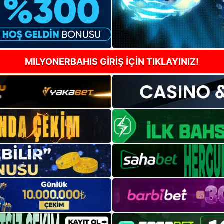
MILYONERBAHIS GİRİŞ İÇİN TIKLAYINIZ!