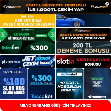
×
MILYONERBAHIS GİRİŞ İÇİN TIKLAYINIZ!