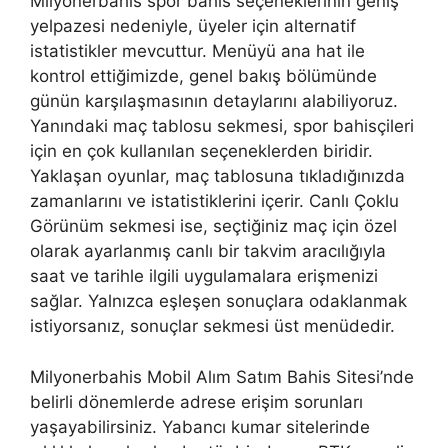
Milyonerbahis spor bahis seçeneklerinin geniş
yelpazesi nedeniyle, üyeler için alternatif
istatistikler mevcuttur. Menüyü ana hat ile
kontrol ettiğimizde, genel bakış bölümünde
günün karşılaşmasının detaylarını alabiliyoruz.
Yanındaki maç tablosu sekmesi, spor bahisçileri
için en çok kullanılan seçeneklerden biridir.
Yaklaşan oyunlar, maç tablosuna tıkladığınızda
zamanlarını ve istatistiklerini içerir. Canlı Çoklu
Görünüm sekmesi ise, seçtiğiniz maç için özel
olarak ayarlanmış canlı bir takvim aracılığıyla
saat ve tarihle ilgili uygulamalara erişmenizi
sağlar. Yalnızca eşleşen sonuçlara odaklanmak
istiyorsanız, sonuçlar sekmesi üst menüdedir.
Milyonerbahis Mobil Alım Satım Bahis Sitesi’nde
belirli dönemlerde adrese erişim sorunları
yaşayabilirsiniz. Yabancı kumar sitelerinde