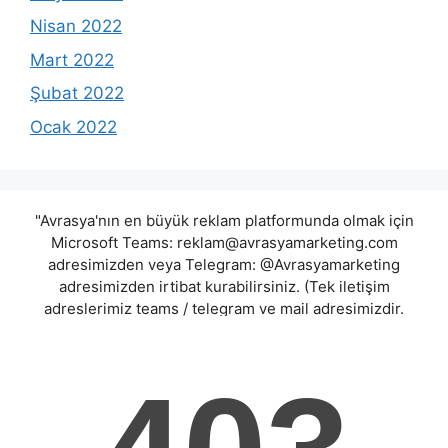
Nisan 2022
Mart 2022
Şubat 2022
Ocak 2022
"Avrasya'nın en büyük reklam platformunda olmak için
Microsoft Teams:
reklam@avrasyamarketing.com
adresimizden veya Telegram: @Avrasyamarketing
adresimizden irtibat kurabilirsiniz. (Tek iletişim
adreslerimiz teams / telegram ve mail adresimizdir.
Harici hiçbir iletişim adresimiz bulunmamaktadır.
Lütfen itibar etmeyiniz.) Türkiye yasalarına göre 7258
sayılı kanun uyarınca yasa dışı bahis oynamanın
cezaları mevcuttur. Şu an bulunduğunuz site hiç bir
şekilde illegal bahis oyunları oynatmıyor ve oynamaya
aracı olmuyordur.
betarina
|
ilbet
|
avvabet
|