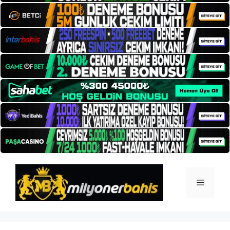
İçeriğe
atla
Menü