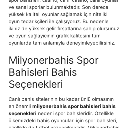
spor bahisleri, casino, canlı casino, canlı oyunlar
ve sanal sporlar bulunmaktadır. Son derece
yüksek kaliteli oyunlar sağlamak için nitelikli
oyun tedarikçileri ile çalışıyoruz. Bu nedenle
ikiniz de yüksek gelir fırsatlarına sahip olursunuz
ve oyun sağlayıcının grafik kalitesini tüm
oyunlarda tam anlamıyla deneyimleyebilirsiniz.
Milyonerbahis Spor
Bahisleri Bahis
Seçenekleri
Canlı bahis sitelerinin bu kadar ünlü olmasının
en önemli
milyonerbahis spor bahisleri bahis
seçenekleri
nedeni spor bahisleridir. Özellikle
ülkemizdeki bahis oyuncuları için spor bahisleri,
özellikle de futbol vazgeçilmezdir. Milyonerbahis