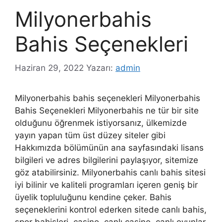
Milyonerbahis
Bahis Seçenekleri
Haziran 29, 2022
Yazarı:
admin
Milyonerbahis bahis seçenekleri Milyonerbahis
Bahis Seçenekleri Milyonerbahis ne tür bir site
olduğunu öğrenmek istiyorsanız, ülkemizde
yayın yapan tüm üst düzey siteler gibi
Hakkımızda bölümünün ana sayfasındaki lisans
bilgileri ve adres bilgilerini paylaşıyor, sitemize
göz atabilirsiniz. Milyonerbahis canlı bahis sitesi
iyi bilinir ve kaliteli programları içeren geniş bir
üyelik topluluğunu kendine çeker. Bahis
seçeneklerini kontrol ederken sitede canlı bahis,