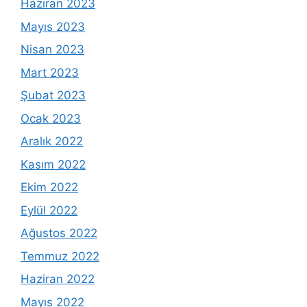
Haziran 2023
Mayıs 2023
Nisan 2023
Mart 2023
Şubat 2023
Ocak 2023
Aralık 2022
Kasım 2022
Ekim 2022
Eylül 2022
Ağustos 2022
Temmuz 2022
Haziran 2022
Mayıs 2022