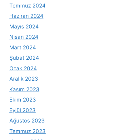
Temmuz 2024
Haziran 2024
Mayıs 2024
Nisan 2024
Mart 2024
Şubat 2024
Ocak 2024
Aralık 2023
Kasım 2023
Ekim 2023
Eylül 2023
Ağustos 2023
Temmuz 2023