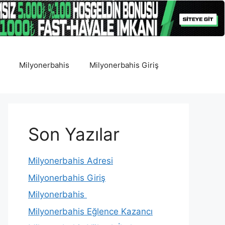
Milyonerbahis
Milyonerbahis Giriş
Son Yazılar
Milyonerbahis Adresi
Milyonerbahis Giriş
Milyonerbahis
Milyonerbahis Eğlence Kazancı