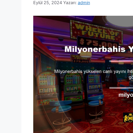
Eylül 25, 2024
Yazarı:
admin